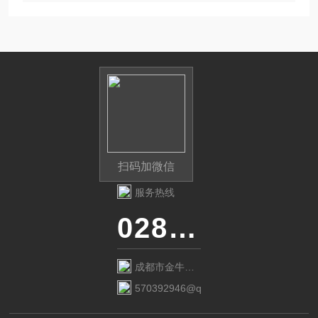
扫码加微信
服务热线
028-87741718
成都市金牛区
金府路799号1
570392946@qq.com
栋1单元12层6