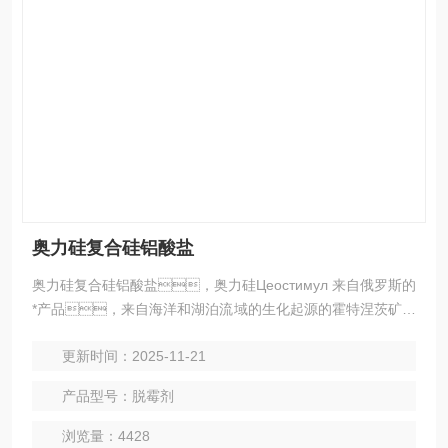
奥力硅复合硅铝酸盐
奥力硅复合硅铝酸盐，奥力硅Цеостимул 来自俄罗斯的
*产品，来自海洋和湖泊流域的生化起源的霍特涅茨矿床
–是硅藻类硅质物质溶解和再沉积的产物；富含硅藻
更新时间：2025-11-21
残余物、古藻类和浮游生物残余物，并且 提供40
多种动物所需要的微量元素，不是蒙脱石矿，
产品型号：脱霉剂
而是*的硅藻物质溶解和在沉积的产物。
浏览量：4428