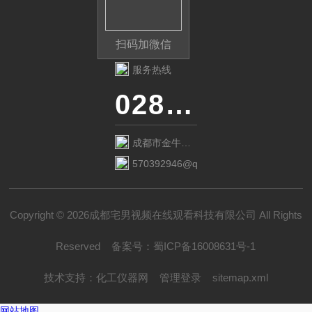
扫码加微信
服务热线
028-87741718
成都市金牛区
金府路799号1
570392946@qq.com
栋1单元12层6
号
Copyright © 2026成都宅男视频在线观看科技有限公司 All Rights
Reserved
备案号：
蜀ICP备16008631号-1
技术支持：
化工仪器网
管理登录
sitemap.xml
网站地图