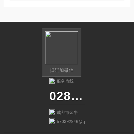
扫码加微信
服务热线
028-87741718
成都市金牛区
金府路799号1
570392946@qq.com
栋1单元12层6