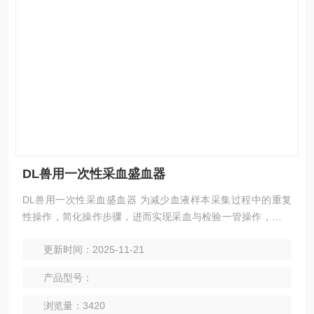
DL兽用一次性采血盛血器
DL兽用一次性采血盛血器 为减少血液样本采集过程中的重复
性操作，简化操作步骤，进而实现采血与检验一管操作，它以
其*的三合一设计（针筒、试管、保存管）相比传统的注射器采
更新时间：2025-11-21
血方法更加，合理。
产品型号：
浏览量：3420