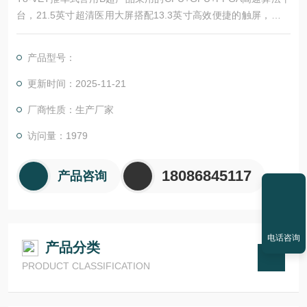
台，21.5英寸超清医用大屏搭配13.3英寸高效便捷的触屏，图像
与操控体验的再次升级；电动升降旋转操控面板及双关节万向支
臂，应对各种复杂环境；超清的图像、优异的性能和全面的功能
产品型号：
为提高临床诊断的准确率提供更佳的解决方案。
更新时间：2025-11-21
厂商性质：生产厂家
访问量：1979
18086845117
产品咨询
电话咨询
产品分类
PRODUCT CLASSIFICATION