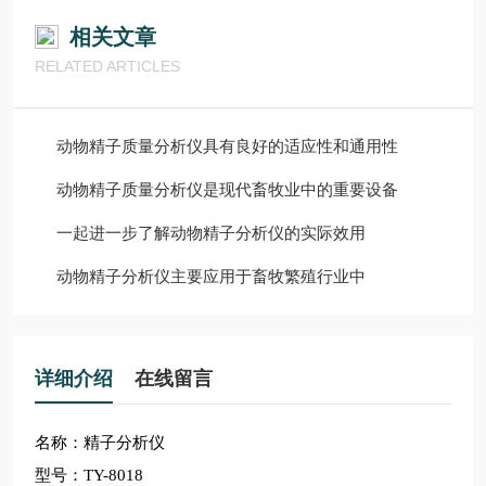
相关文章
RELATED ARTICLES
动物精子质量分析仪具有良好的适应性和通用性
动物精子质量分析仪是现代畜牧业中的重要设备
一起进一步了解动物精子分析仪的实际效用
动物精子分析仪主要应用于畜牧繁殖行业中
详细介绍
在线留言
名称：精子分析仪
型号：TY-8018