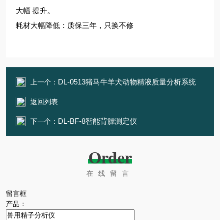
大幅 提升。
耗材大幅降低：质保三年，只换不修
DL-0513猪马牛羊犬动物精液质量分析系统
上一个：
返回列表
DL-BF-8智能背膘测定仪
下一个：
Order
在线留言
留言框
产品：